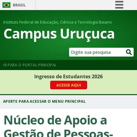
BRASIL
Simplifique!
Instituto Federal de Educação, Ciência e Tecnologia Baiano
Comunica BR
Campus Uruçuca
Participe
Acesso à informação
Legislação
Canais
IR PARA O PORTAL PRINCIPAL
Ingresso de Estudantes 2026
ACESSE AQUI
Núcleo de Apoio a
Gestão de Pessoas-