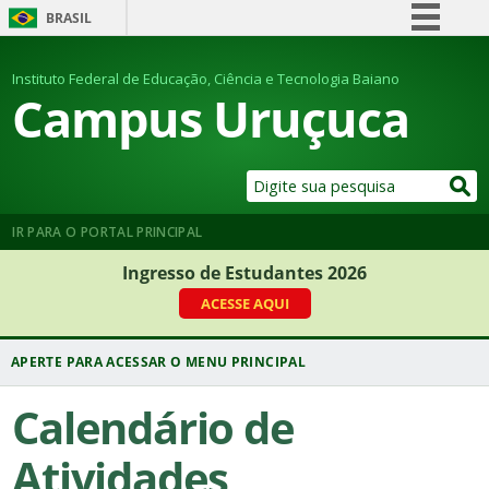
BRASIL
Simplifique!
Instituto Federal de Educação, Ciência e Tecnologia Baiano
Comunica BR
Campus Uruçuca
Participe
Acesso à informação
Legislação
Canais
IR PARA O PORTAL PRINCIPAL
Ingresso de Estudantes 2026
ACESSE AQUI
Calendário de
Atividades