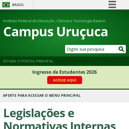
BRASIL
Simplifique!
Instituto Federal de Educação, Ciência e Tecnologia Baiano
Comunica BR
Campus Uruçuca
Participe
Acesso à informação
Legislação
Canais
IR PARA O PORTAL PRINCIPAL
Ingresso de Estudantes 2026
ACESSE AQUI
Legislações e
Normativas Internas