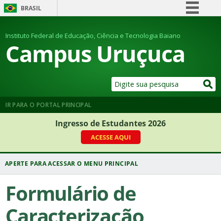
BRASIL
Simplifique!
Instituto Federal de Educação, Ciência e Tecnologia Baiano
Comunica BR
Campus Uruçuca
Participe
Acesso à informação
Legislação
Canais
IR PARA O PORTAL PRINCIPAL
Ingresso de Estudantes 2026
ACESSE AQUI
Formulário de
Caracterização