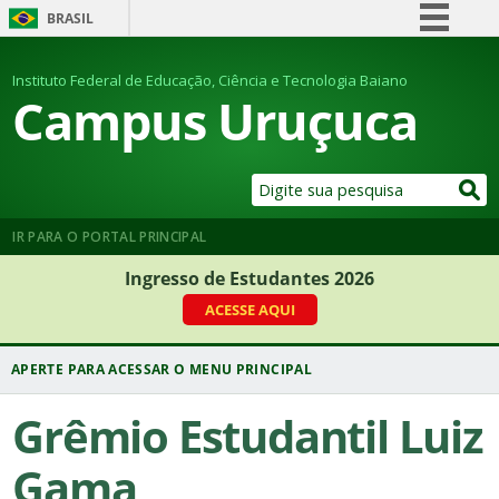
BRASIL
Simplifique!
Instituto Federal de Educação, Ciência e Tecnologia Baiano
Comunica BR
Campus Uruçuca
Participe
Acesso à informação
Legislação
Canais
IR PARA O PORTAL PRINCIPAL
Ingresso de Estudantes 2026
ACESSE AQUI
Grêmio Estudantil Luiz
Gama