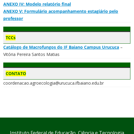
ANEXO IV: Modelo relatório final
ANEXO V: Formulário acompanhamento estagiário pelo
professor
TCCs
Catálogo de Macrofungos do IF Baiano Campus Uruçuca
–
Vitória Pereira Santos Matias
CONTATO
coordenacao.agroecologia@urucuca.ifbaiano.edu.br
Instituto Federal de Educação, Ciência e Tecnologia