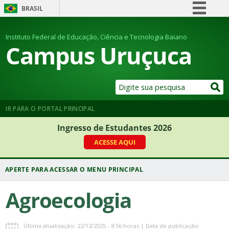
BRASIL
Simplifique!
Instituto Federal de Educação, Ciência e Tecnologia Baiano
Comunica BR
Campus Uruçuca
Participe
Acesso à informação
Legislação
Canais
IR PARA O PORTAL PRINCIPAL
Ingresso de Estudantes 2026
ACESSE AQUI
Agroecologia
Última atualização: 22/12/2025 - 8:56 horas | Data de publicação: