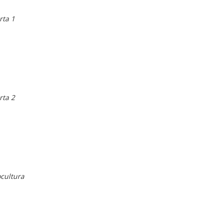
rta 1
rta 2
cultura