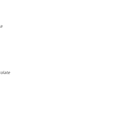
ca
olate