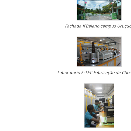
Fachada IFBaiano campus Uruçu
Laboratório E-TEC Fabricação de Choc