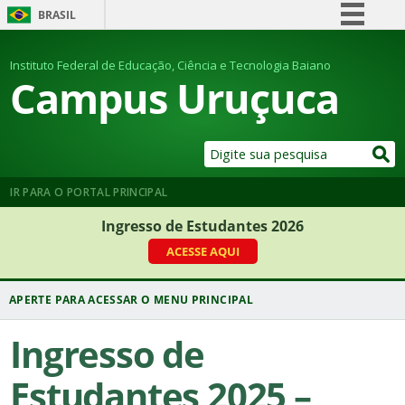
BRASIL
Simplifique!
Instituto Federal de Educação, Ciência e Tecnologia Baiano
Comunica BR
Campus Uruçuca
Participe
Acesso à informação
Legislação
Canais
IR PARA O PORTAL PRINCIPAL
Ingresso de Estudantes 2026
ACESSE AQUI
Ingresso de
Estudantes 2025 –