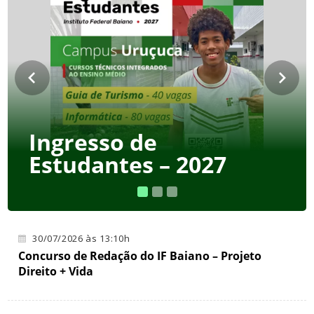
Processo eleitoral
para escolha dos
membros do Comitê
Gestor do Sistema de
Bibliotecas do
Ingresso de
Instituto Federal
Estudantes – 2027
Baiano (CGSIB)
30/07/2026 às 13:10h
Concurso de Redação do IF Baiano – Projeto
Direito + Vida