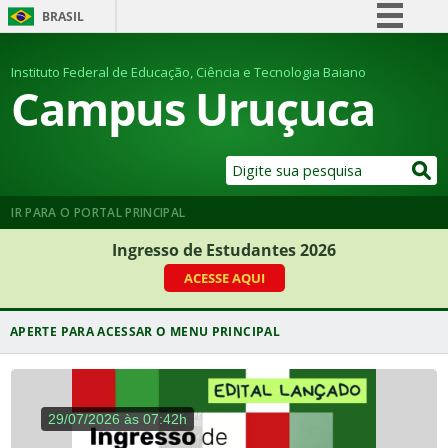
BRASIL
Simplifique!
Instituto Federal de Educação, Ciência e Tecnologia Baiano
Comunica BR
Campus Uruçuca
Participe
Acesso à informação
Legislação
Canais
IR PARA O PORTAL PRINCIPAL
Ingresso de Estudantes 2026
ACESSE AQUI
29/07/2026 às 07:42h